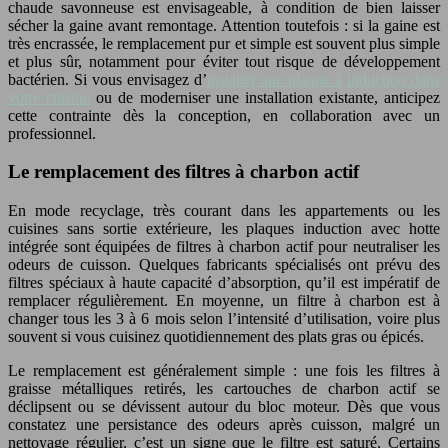
chaude savonneuse est envisageable, à condition de bien laisser
sécher la gaine avant remontage. Attention toutefois : si la gaine est
très encrassée, le remplacement pur et simple est souvent plus simple
et plus sûr, notamment pour éviter tout risque de développement
bactérien. Si vous envisagez d’
installer une plaque à induction dans
votre cuisine
ou de moderniser une installation existante, anticipez
cette contrainte dès la conception, en collaboration avec un
professionnel.
Le remplacement des filtres à charbon actif
En mode recyclage, très courant dans les appartements ou les
cuisines sans sortie extérieure, les plaques induction avec hotte
intégrée sont équipées de filtres à charbon actif pour neutraliser les
odeurs de cuisson. Quelques fabricants spécialisés ont prévu des
filtres spéciaux à haute capacité d’absorption, qu’il est impératif de
remplacer régulièrement. En moyenne, un filtre à charbon est à
changer tous les 3 à 6 mois selon l’intensité d’utilisation, voire plus
souvent si vous cuisinez quotidiennement des plats gras ou épicés.
Le remplacement est généralement simple : une fois les filtres à
graisse métalliques retirés, les cartouches de charbon actif se
déclipsent ou se dévissent autour du bloc moteur. Dès que vous
constatez une persistance des odeurs après cuisson, malgré un
nettoyage régulier, c’est un signe que le filtre est saturé. Certains