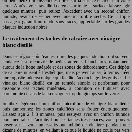
ou pelucheux qui laissent des fibres sur la surface et créent un voile
terne. Après avoir travaillé la crème sur toute la surface, laissez agir
quelques minutes, puis retirez l’excédent avec un second chiffon
humide, avant de sécher avec une microfibre sèche. Ce « triple
passage » garantit un rendu sans traces, appréciable sur les grandes
plaques induction noires.
Le traitement des taches de calcaire avec vinaigre
blanc distillé
Dans les régions où l’eau est dure, les plaques induction ont souvent
tendance à se recouvrir de petites auréoles blanchâtres, notamment
autour de la hotte intégrée et des zones de débordement. Ces dépôts
de calcaire nuisent à l’esthétique, mais peuvent aussi, à terme, créer
une rugosité microscopique qui facilite l’accrochage des graisses. Le
vinaigre blanc distillé est un remède simple et performant pour
dissoudre ces taches minérales, à condition de l’utiliser avec
parcimonie et sans le laisser stagner trop longtemps sur le verre.
Imbibez légèrement un chiffon microfibre de vinaigre blanc tiède,
puis tamponnez les zones calcifiées sans frotter énergiquement.
Laissez agir 2 à 3 minutes, puis essuyez avec un chiffon humide
pour neutraliser l’acidité. Pour les taches très tenaces, vous pouvez
poser sur la zone un essuie-tout imbibé de vinaigre pendant une
dizaine de minutes, en veillant à ce que le liquide ne coule pas vers