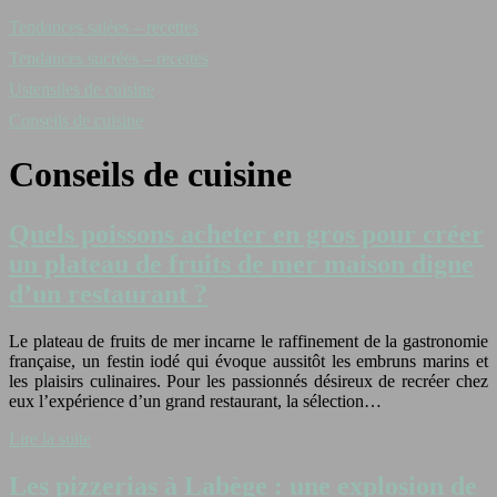
Tendances salées – recettes
Tendances sucrées – recettes
Ustensiles de cuisine
Conseils de cuisine
Conseils de cuisine
Quels poissons acheter en gros pour créer
un plateau de fruits de mer maison digne
d’un restaurant ?
Le plateau de fruits de mer incarne le raffinement de la gastronomie
française, un festin iodé qui évoque aussitôt les embruns marins et
les plaisirs culinaires. Pour les passionnés désireux de recréer chez
eux l’expérience d’un grand restaurant, la sélection…
Lire la suite
Les pizzerias à Labège : une explosion de